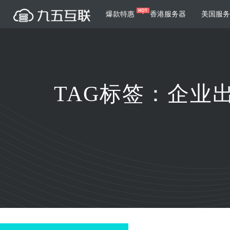
爆款特惠
香港服务器
美国服务
服务器租用
云
网站建设
游戏运营
公司介绍
荣誉证书
美国服务器
香港服务器
韩国服务器
根据不同规模的网站提供可定制化的架
集游戏部署、游戏
TAG标签：企业
构和一站式协助
大要素帮助游戏企
日本服务器
台湾服务器
越南服务器
菲律宾服务器
泰国服务器
新加坡服务器
高
智能家居
制造业升
马来西亚服务器
支付方式
英国服务器
法国服务器
服务条款
采用全托管的一站式物联网智能服务，
多年制造业ERP
荷兰服务器
德国服务器
乌克兰服务器
轻松构建多种智能网物联网最佳平台
业企业提供高效可
印尼服务器
匈牙利服务器
澳洲服务器