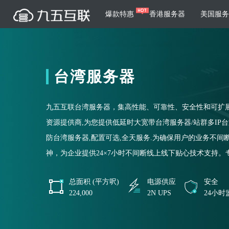
爆款特惠
香港服务器
美国服务
服务器租用
云
网站建设
游戏运营
台湾服务器
公司介绍
荣誉证书
美国服务器
香港服务器
韩国服务器
根据不同规模的网站提供可定制化的架
集游戏部署、游戏
构和一站式协助
大要素帮助游戏企
日本服务器
台湾服务器
越南服务器
九五互联台湾服务器，集高性能、可靠性、安全性和可扩展性
资源提供商,为您提供低延时大宽带台湾服务器/站群多IP
菲律宾服务器
泰国服务器
新加坡服务器
高
防台湾服务器,配置可选,全天服务.为确保用户的业务不
智能家居
制造业升
马来西亚服务器
支付方式
英国服务器
法国服务器
服务条款
神，为企业提供24×7小时不间断线上线下贴心技术支持。
采用全托管的一站式物联网智能服务，
多年制造业ERP
荷兰服务器
德国服务器
乌克兰服务器
轻松构建多种智能网物联网最佳平台
业企业提供高效可
总面积 (平方呎)
电源供应
安全
印尼服务器
匈牙利服务器
澳洲服务器
224,000
2N UPS
24小时