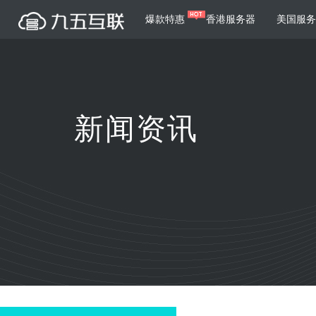
爆款特惠
香港服务器
美国服务
服务器租用
云
网站建设
游戏运营
公司介绍
荣誉证书
美国服务器
香港服务器
韩国服务器
根据不同规模的网站提供可定制化的架
集游戏部署、游戏
新闻资讯
构和一站式协助
大要素帮助游戏企
日本服务器
台湾服务器
越南服务器
菲律宾服务器
泰国服务器
新加坡服务器
高
智能家居
制造业升
马来西亚服务器
支付方式
英国服务器
法国服务器
服务条款
采用全托管的一站式物联网智能服务，
多年制造业ERP
荷兰服务器
德国服务器
乌克兰服务器
轻松构建多种智能网物联网最佳平台
业企业提供高效可
印尼服务器
匈牙利服务器
澳洲服务器