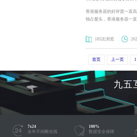
香港服务器的好评度一直高
独占鳌头，香港服务器一直
185次浏览
202
首页
上一页
1
九五
7x24
100%
全年不间断在线
数据安全保障