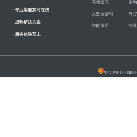
视频娱乐
金融
· 专业客服实时在线
大数据营销
外贸
· 成熟解决方案
智能家居
制造
· 服务体验至上
鄂ICP备19030659